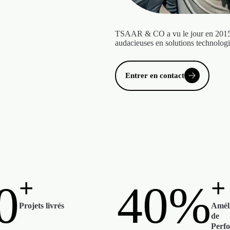
TSAAR & CO a vu le jour en 2015, 
audacieuses en solutions technologi
Entrer en contact
+
+
0
40
%
Projets livrés
Améli
de
Perf