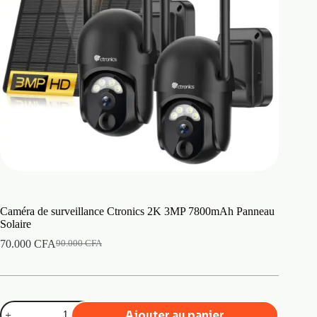
Caméra de surveillance Ctronics 2K 3MP 7800mAh Panneau
Solaire
70.000
CFA
90.000
CFA
Le
Le
prix
prix
initial
actuel
était :
est :
90.000 CFA.
70.000 CFA.
quantité
Ajouter au panier