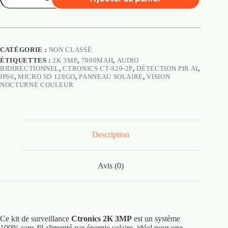
de
Caméra
de
surveillance
Ctronics
2K
CATÉGORIE :
NON CLASSÉ
3MP
ÉTIQUETTES :
2K 3MP
,
7800MAH
,
AUDIO
7800mAh
BIDIRECTIONNEL
,
CTRONICS CT-S20-2P
,
DÉTECTION PIR AI
,
Panneau
IP66
,
MICRO SD 128GO
,
PANNEAU SOLAIRE
,
VISION
Solaire
NOCTURNE COULEUR
Description
Avis (0)
Ce kit de surveillance
Ctronics 2K 3MP
est un système
100% sans fil alimenté par énergie solaire, idéal pour une