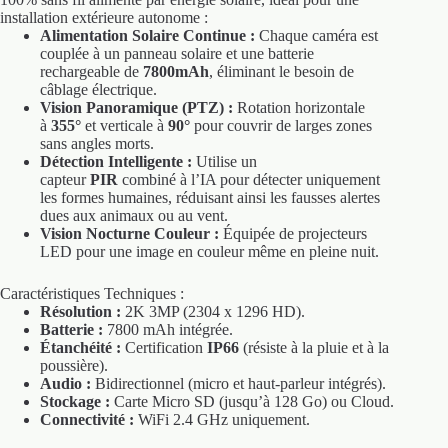
installation extérieure autonome :
Alimentation Solaire Continue :
Chaque caméra est
couplée à un panneau solaire et une batterie
rechargeable de
7800mAh
, éliminant le besoin de
câblage électrique.
Vision Panoramique (PTZ) :
Rotation horizontale
à
355°
et verticale à
90°
pour couvrir de larges zones
sans angles morts.
Détection Intelligente :
Utilise un
capteur
PIR
combiné à l’IA pour détecter uniquement
les formes humaines, réduisant ainsi les fausses alertes
dues aux animaux ou au vent.
Vision Nocturne Couleur :
Équipée de projecteurs
LED pour une image en couleur même en pleine nuit.
Caractéristiques Techniques :
Résolution :
2K 3MP (2304 x 1296 HD).
Batterie :
7800 mAh intégrée.
Étanchéité :
Certification
IP66
(résiste à la pluie et à la
poussière).
Audio :
Bidirectionnel (micro et haut-parleur intégrés).
Stockage :
Carte Micro SD (jusqu’à 128 Go) ou Cloud.
Connectivité :
WiFi 2.4 GHz uniquement.